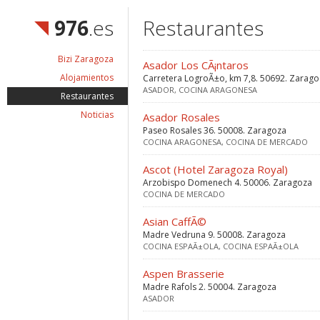
976
.es
Restaurantes
Bizi Zaragoza
Asador Los CÃ¡ntaros
Alojamientos
Carretera LogroÃ±o, km 7,8. 50692. Zarago
ASADOR, COCINA ARAGONESA
Restaurantes
Noticias
Asador Rosales
Paseo Rosales 36. 50008. Zaragoza
COCINA ARAGONESA, COCINA DE MERCADO
Ascot (Hotel Zaragoza Royal)
Arzobispo Domenech 4. 50006. Zaragoza
COCINA DE MERCADO
Asian CaffÃ©
Madre Vedruna 9. 50008. Zaragoza
COCINA ESPAÃ±OLA, COCINA ESPAÃ±OLA
Aspen Brasserie
Madre Rafols 2. 50004. Zaragoza
ASADOR