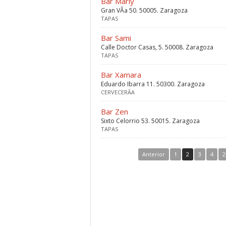
Bar Marly
Gran VÃ­a 50. 50005. Zaragoza
TAPAS
Bar Sami
Calle Doctor Casas, 5. 50008. Zaragoza
TAPAS
Bar Xamara
Eduardo Ibarra 11. 50300. Zaragoza
CERVECERÃ­A
Bar Zen
Sixto Celorrio 53. 50015. Zaragoza
TAPAS
Anterior
1
2
3
4
2