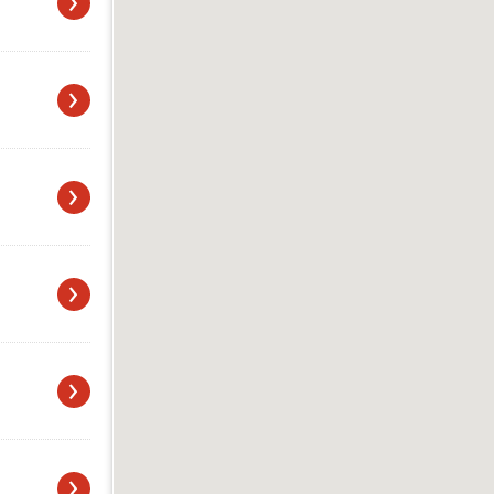
›
›
›
›
›