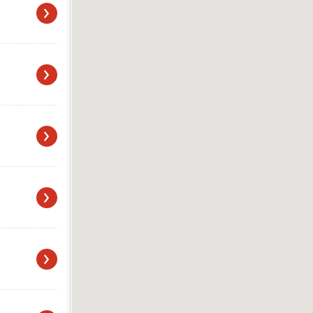
›
›
›
›
›