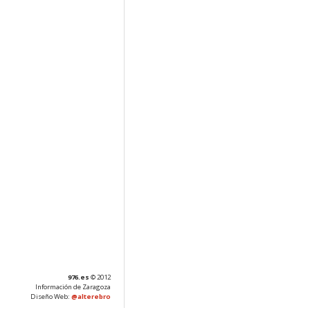
976.es
© 2012
Información de Zaragoza
Diseño Web:
@alterebro