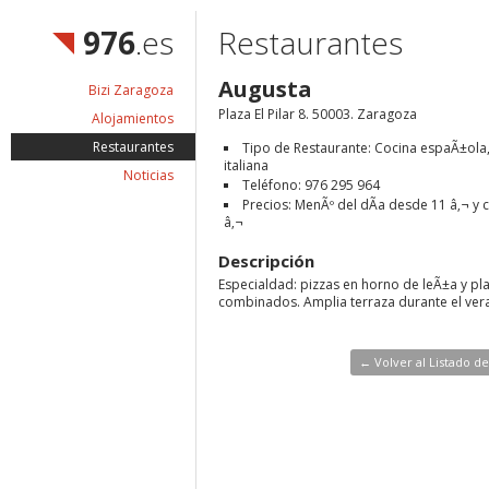
976
.es
Restaurantes
Augusta
Bizi Zaragoza
Plaza El Pilar 8. 50003. Zaragoza
Alojamientos
Restaurantes
Tipo de Restaurante: Cocina espaÃ±ola
italiana
Noticias
Teléfono: 976 295 964
Precios: MenÃº del dÃ­a desde 11 â‚¬ y 
â‚¬
Descripción
Especialdad: pizzas en horno de leÃ±a y pl
combinados. Amplia terraza durante el ver
← Volver al Listado d