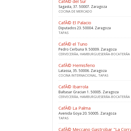
CafÃ© del Sur
Sagasta, 37. 50007. Zaragoza
COCINA DE MERCADO
CafÃ© El Palacio
Diputados 23. 50004. Zaragoza
TAPAS
CafÃ© el Tuno
Pedro Cerbuna 9. 50009. Zaragoza
CERVECERÃ­A, HAMBURGUESERÃ­A-BOCATERÃ­A
CafÃ© Hemisferio
Latassa, 35. 50006. Zaragoza
COCINA INTERNACIONAL, TAPAS
CafÃ© Ibarrola
Baltasar Gracian 1. 50005. Zaragoza
CERVECERÃ­A, HAMBURGUESERÃ­A-BOCATERÃ­A
CafÃ© La Palma
Avenida Goya 20. 50005. Zaragoza
TAPAS
CafÃ© Meccano Gastrobar "La Corra