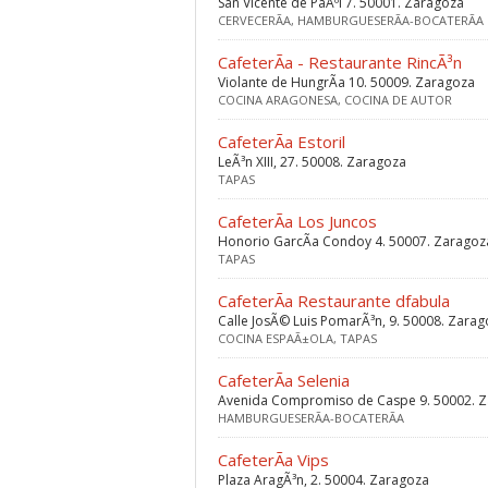
San Vicente de PaÃºl 7. 50001. Zaragoza
CERVECERÃ­A, HAMBURGUESERÃ­A-BOCATERÃ­A
CafeterÃ­a - Restaurante RincÃ³n
Violante de HungrÃ­a 10. 50009. Zaragoza
COCINA ARAGONESA, COCINA DE AUTOR
CafeterÃ­a Estoril
LeÃ³n XIII, 27. 50008. Zaragoza
TAPAS
CafeterÃ­a Los Juncos
Honorio GarcÃ­a Condoy 4. 50007. Zaragoz
TAPAS
CafeterÃ­a Restaurante dfabula
Calle JosÃ© Luis PomarÃ³n, 9. 50008. Zara
COCINA ESPAÃ±OLA, TAPAS
CafeterÃ­a Selenia
Avenida Compromiso de Caspe 9. 50002. 
HAMBURGUESERÃ­A-BOCATERÃ­A
CafeterÃ­a Vips
Plaza AragÃ³n, 2. 50004. Zaragoza