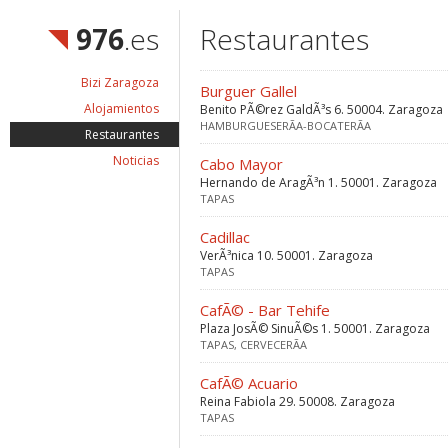
976
.es
Restaurantes
Bizi Zaragoza
Burguer Gallel
Alojamientos
Benito PÃ©rez GaldÃ³s 6. 50004. Zaragoza
HAMBURGUESERÃ­A-BOCATERÃ­A
Restaurantes
Noticias
Cabo Mayor
Hernando de AragÃ³n 1. 50001. Zaragoza
TAPAS
Cadillac
VerÃ³nica 10. 50001. Zaragoza
TAPAS
CafÃ© - Bar Tehife
Plaza JosÃ© SinuÃ©s 1. 50001. Zaragoza
TAPAS, CERVECERÃ­A
CafÃ© Acuario
Reina Fabiola 29. 50008. Zaragoza
TAPAS