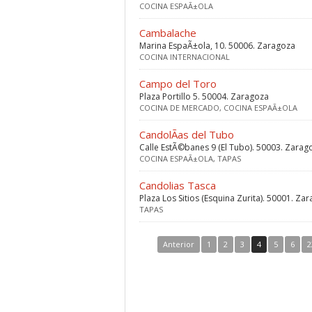
COCINA ESPAÃ±OLA
Cambalache
Marina EspaÃ±ola, 10. 50006. Zaragoza
COCINA INTERNACIONAL
Campo del Toro
Plaza Portillo 5. 50004. Zaragoza
COCINA DE MERCADO, COCINA ESPAÃ±OLA
CandolÃ­as del Tubo
Calle EstÃ©banes 9 (El Tubo). 50003. Zarag
COCINA ESPAÃ±OLA, TAPAS
Candolias Tasca
Plaza Los Sitios (Esquina Zurita). 50001. Za
TAPAS
Anterior
1
2
3
4
5
6
2