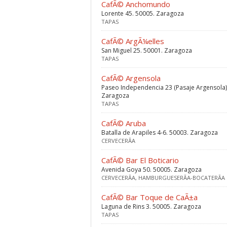
CafÃ© Anchomundo
Lorente 45. 50005. Zaragoza
TAPAS
CafÃ© ArgÃ¼elles
San Miguel 25. 50001. Zaragoza
TAPAS
CafÃ© Argensola
Paseo Independencia 23 (Pasaje Argensola)
Zaragoza
TAPAS
CafÃ© Aruba
Batalla de Arapiles 4-6. 50003. Zaragoza
CERVECERÃ­A
CafÃ© Bar El Boticario
Avenida Goya 50. 50005. Zaragoza
CERVECERÃ­A, HAMBURGUESERÃ­A-BOCATERÃ­A
CafÃ© Bar Toque de CaÃ±a
Laguna de Rins 3. 50005. Zaragoza
TAPAS