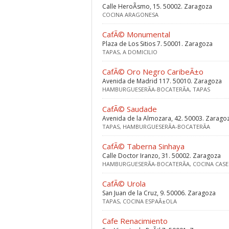
Calle HeroÃ­smo, 15. 50002. Zaragoza
COCINA ARAGONESA
CafÃ© Monumental
Plaza de Los Sitios 7. 50001. Zaragoza
TAPAS, A DOMICILIO
CafÃ© Oro Negro CaribeÃ±o
Avenida de Madrid 117. 50010. Zaragoza
HAMBURGUESERÃ­A-BOCATERÃ­A, TAPAS
CafÃ© Saudade
Avenida de la Almozara, 42. 50003. Zarago
TAPAS, HAMBURGUESERÃ­A-BOCATERÃ­A
CafÃ© Taberna Sinhaya
Calle Doctor Iranzo, 31. 50002. Zaragoza
HAMBURGUESERÃ­A-BOCATERÃ­A, COCINA CAS
CafÃ© Urola
San Juan de la Cruz, 9. 50006. Zaragoza
TAPAS, COCINA ESPAÃ±OLA
Cafe Renacimiento