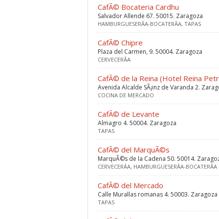
CafÃ© Bocateria Cardhu
Salvador Allende 67. 50015. Zaragoza
HAMBURGUESERÃ­A-BOCATERÃ­A, TAPAS
CafÃ© Chipre
Plaza del Carmen, 9. 50004. Zaragoza
CERVECERÃ­A
CafÃ© de la Reina (Hotel Reina Petr
Avenida Alcalde SÃ¡inz de Varanda 2. Zara
COCINA DE MERCADO
CafÃ© de Levante
Almagro 4. 50004. Zaragoza
TAPAS
CafÃ© del MarquÃ©s
MarquÃ©s de la Cadena 50. 50014. Zarago
CERVECERÃ­A, HAMBURGUESERÃ­A-BOCATERÃ­A
CafÃ© del Mercado
Calle Murallas romanas 4. 50003. Zaragoza
TAPAS