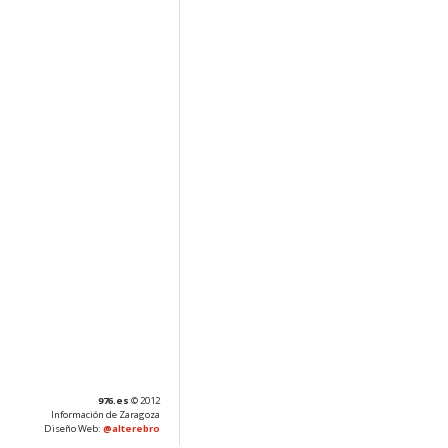
976.es
© 2012
Información de Zaragoza
Diseño Web:
@alterebro