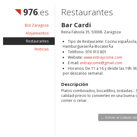
976
.es
Restaurantes
Bar Cardi
Bizi Zaragoza
Reina Fabiola 35. 50008. Zaragoza
Alojamientos
Restaurantes
Tipo de Restaurante: Cocina espaÃ±ola
HamburgueserÃ­a-BocaterÃ­a
Noticias
Teléfono: 976 910 801
Website:
www.entraycome.com
E-mail:
entraycome@gmail.com
Horarios: De 11 a 16 y desde las 19h. 
por descanso semanal.
Descripción
Platos combinados, bocadillos, tostadas... S
calidad-precio lo convierten en una buena 
comer o cenar.
← Volver al Listado d