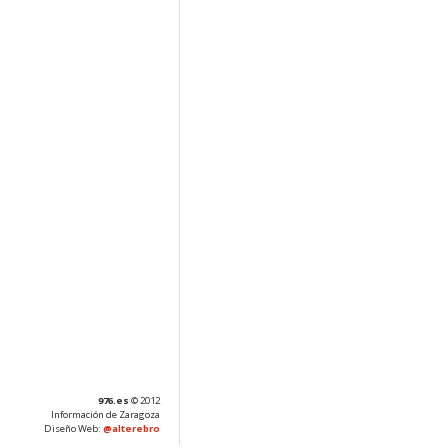
976.es
© 2012
Información de Zaragoza
Diseño Web:
@alterebro