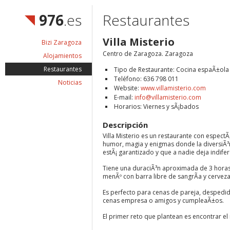
976
.es
Restaurantes
Villa Misterio
Bizi Zaragoza
Centro de Zaragoza. Zaragoza
Alojamientos
Restaurantes
Tipo de Restaurante: Cocina espaÃ±ola
Teléfono: 636 798 011
Noticias
Website:
www.villamisterio.com
E-mail:
info@villamisterio.com
Horarios: Viernes y sÃ¡bados
Descripción
Villa Misterio es un restaurante con espectÃ
humor, magia y enigmas donde la diversiÃ³n
estÃ¡ garantizado y que a nadie deja indifer
Tiene una duraciÃ³n aproximada de 3 horas
menÃº con barra libre de sangrÃ­a y cerveza
Es perfecto para cenas de pareja, despedid
cenas empresa o amigos y cumpleaÃ±os.
El primer reto que plantean es encontrar el 