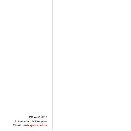
976.es
© 2012
Información de Zaragoza
Diseño Web:
@alterebro