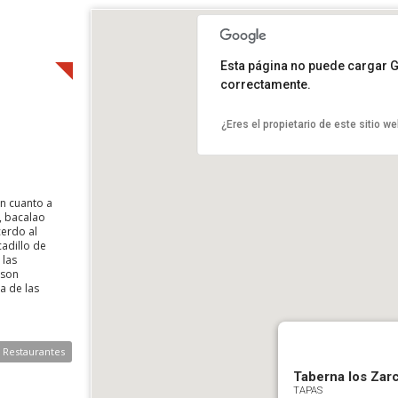
Esta página no puede cargar 
correctamente.
¿Eres el propietario de este sitio w
n cuanto a
e, bacalao
cerdo al
cadillo de
 las
 son
a de las
e Restaurantes
Taberna los Zarc
TAPAS