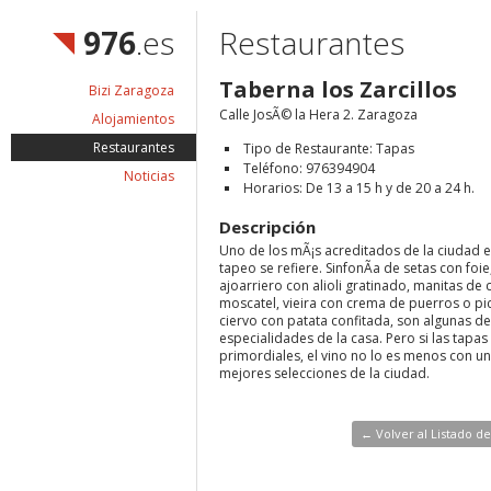
976
.es
Restaurantes
Taberna los Zarcillos
Bizi Zaragoza
Calle JosÃ© la Hera 2. Zaragoza
Alojamientos
Restaurantes
Tipo de Restaurante: Tapas
Teléfono: 976394904
Noticias
Horarios: De 13 a 15 h y de 20 a 24 h.
Descripción
Uno de los mÃ¡s acreditados de la ciudad e
tapeo se refiere. SinfonÃ­a de setas con foi
ajoarriero con alioli gratinado, manitas de 
moscatel, vieira con crema de puerros o pi
ciervo con patata confitada, son algunas de
especialidades de la casa. Pero si las tapas
primordiales, el vino no lo es menos con un
mejores selecciones de la ciudad.
← Volver al Listado d