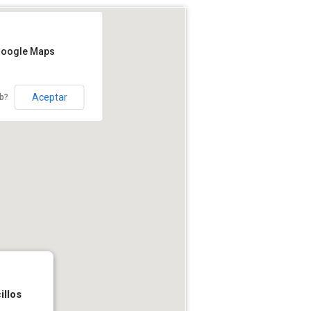
Google Maps
Aceptar
eb?
illos