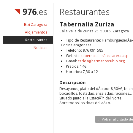
976
.es
Restaurantes
Tabernalia Zuriza
Bizi Zaragoza
Calle Valle de Zuriza 25. 50015. Zaragoza
Alojamientos
Restaurantes
Tipo de Restaurante: HamburgueserÃ­a-
Cocina aragonesa
Noticias
Teléfono: 976 091 585
Website:
tabernalia.es/azucarera.asp
E-mail:
carlos@hermanosrubio.org
Precios: 14€
Horarios: 7,30 a 12
Descripción
Desayunos, plato del dÃ­a por 8,50Â€, buen
bocadillos, tostadas, ensaladas, raciones...
Situado junto a la EstaciÃ³n del Norte.
Abre todos los dÃ­as del aÃ±o.
← Volver al Listado d