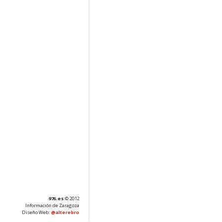
976.es
© 2012
Información de Zaragoza
Diseño Web:
@alterebro