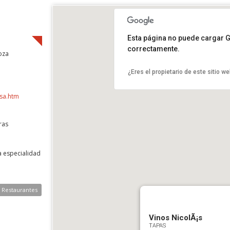
Esta página no puede cargar 
correctamente.
oza
¿Eres el propietario de este sitio w
sa.htm
ras
a especialidad
e Restaurantes
Vinos NicolÃ¡s
TAPAS