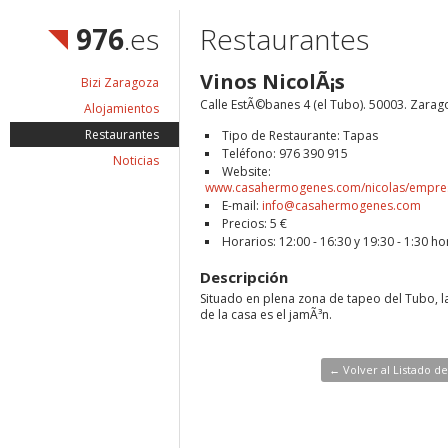
976
.es
Restaurantes
Vinos NicolÃ¡s
Bizi Zaragoza
Calle EstÃ©banes 4 (el Tubo). 50003. Zarag
Alojamientos
Restaurantes
Tipo de Restaurante: Tapas
Teléfono: 976 390 915
Noticias
Website:
www.casahermogenes.com/nicolas/empre
E-mail:
info@casahermogenes.com
Precios: 5 €
Horarios: 12:00 - 16:30 y 19:30 - 1:30 ho
Descripción
Situado en plena zona de tapeo del Tubo, l
de la casa es el jamÃ³n.
← Volver al Listado d