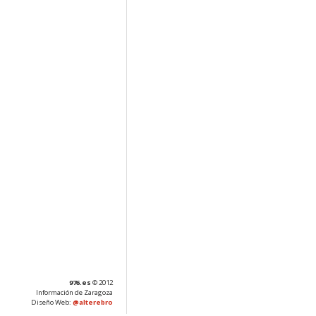
976.es
© 2012
Información de Zaragoza
Diseño Web:
@alterebro