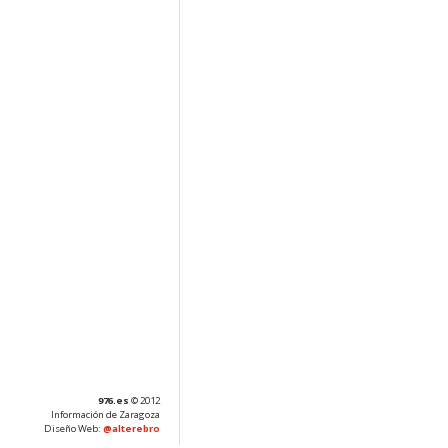
976.es
© 2012
Información de Zaragoza
Diseño Web:
@alterebro