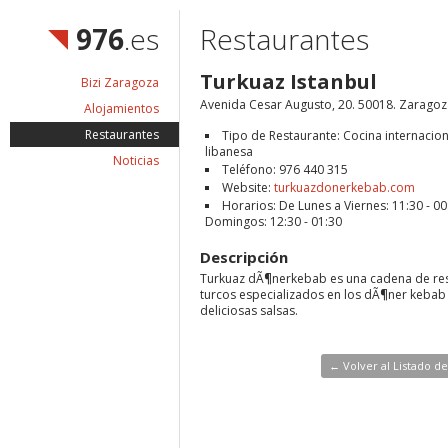
976
.es
Restaurantes
Turkuaz Istanbul
Bizi Zaragoza
Avenida Cesar Augusto, 20. 50018. Zaragoz
Alojamientos
Restaurantes
Tipo de Restaurante: Cocina internacion
libanesa
Noticias
Teléfono: 976 440 315
Website:
turkuazdonerkebab.com
Horarios: De Lunes a Viernes: 11:30 - 0
Domingos: 12:30 - 01:30
Descripción
Turkuaz dÃ¶nerkebab es una cadena de re
turcos especializados en los dÃ¶ner kebab 
deliciosas salsas.
← Volver al Listado d