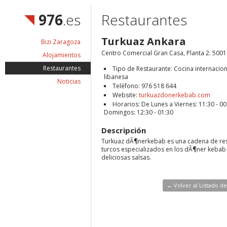
976
.es
Restaurantes
Turkuaz Ankara
Bizi Zaragoza
Centro Comercial Gran Casa, Planta 2. 500
Alojamientos
Restaurantes
Tipo de Restaurante: Cocina internacion
libanesa
Noticias
Teléfono: 976 518 644
Website:
turkuazdonerkebab.com
Horarios: De Lunes a Viernes: 11:30 - 0
Domingos: 12:30 - 01:30
Descripción
Turkuaz dÃ¶nerkebab es una cadena de re
turcos especializados en los dÃ¶ner kebab 
deliciosas salsas.
← Volver al Listado d