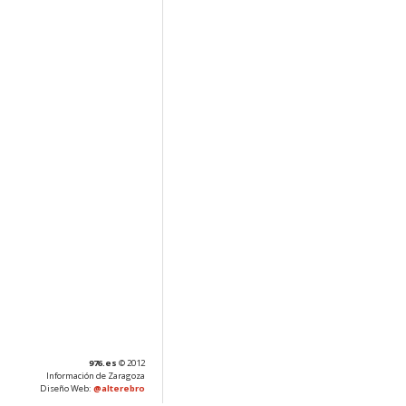
976.es
© 2012
Información de Zaragoza
Diseño Web:
@alterebro