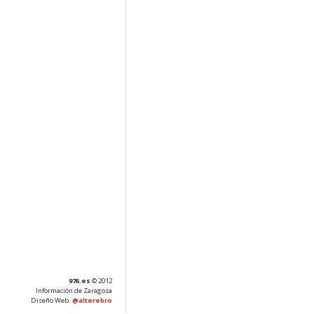
976.es
© 2012
Información de Zaragoza
Diseño Web:
@alterebro