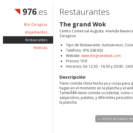
976
.es
Restaurantes
The grand Wok
Bizi Zaragoza
Centro Comercial Augusta. Avenida Navarra
Alojamientos
Zaragoza
Restaurantes
Tipo de Restaurante: Autoservicio, Coci
Noticias
Teléfono: 976 338 632
Website:
www.thegrandwok.com
Precios: 10 €
Horarios: De 12:30 - 16:30 y 20:00 - 24:
Descripción
Tiene comida china hecha ya y cosas para q
hagan en el momento en la plancha y el wok
TambiÃ©n tiene comida occidental, como c
sanjacobos, patatas, y diferentes pescados
la plancha.
← Volver al Listado d