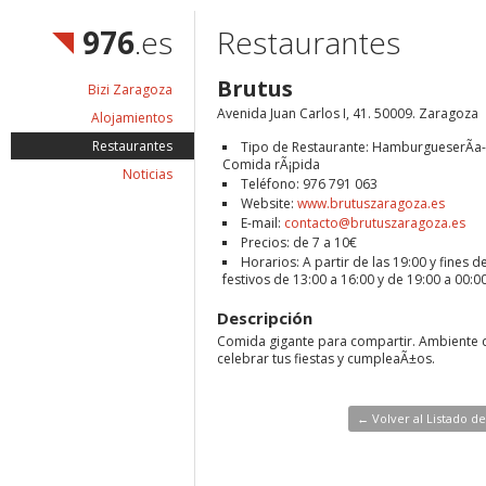
976
.es
Restaurantes
Brutus
Bizi Zaragoza
Avenida Juan Carlos I, 41. 50009. Zaragoza
Alojamientos
Restaurantes
Tipo de Restaurante: HamburgueserÃ­a-
Comida rÃ¡pida
Noticias
Teléfono: 976 791 063
Website:
www.brutuszaragoza.es
E-mail:
contacto@brutuszaragoza.es
Precios: de 7 a 10€
Horarios: A partir de las 19:00 y fines 
festivos de 13:00 a 16:00 y de 19:00 a 00:0
Descripción
Comida gigante para compartir. Ambiente d
celebrar tus fiestas y cumpleaÃ±os.
← Volver al Listado d