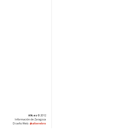
976.es
© 2012
Información de Zaragoza
Diseño Web:
@alterebro