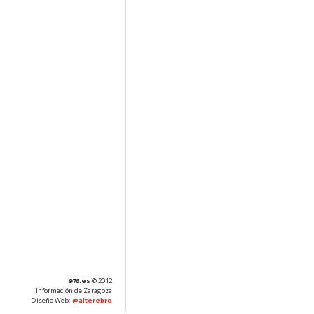
976.es
© 2012
Información de Zaragoza
Diseño Web:
@alterebro