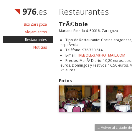
976
.es
Restaurantes
TrÃ©bole
Bizi Zaragoza
Mariana Pineda 4. 50018. Zaragoza
Alojamientos
Restaurantes
Tipo de Restaurante: Cocina aragonesa
espaÃ±ola
Noticias
Teléfono: 976 730 614
E-mail:
TREBOLE-37@HOTMAIL.COM
Precios: MenÃº Diario: 10,20 euros. Los
euros. Domingos y Festivos: 16,50 euros. M
25 euros.
Fotos
← Volver al Listado d