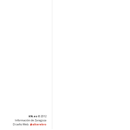
976.es
© 2012
Información de Zaragoza
Diseño Web:
@alterebro