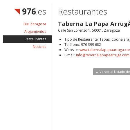
976
.es
Restaurantes
Taberna La Papa ArrugÃ
Bizi Zaragoza
Calle San Lorenzo 1. 50001. Zaragoza
Alojamientos
Restaurantes
Tipo de Restaurante: Tapas, Cocina ar
Teléfono: 976 399 682
Noticias
Website:
www.tabernalapapaarruga.c
E-mail:
info@tabernalapapaarruga.com
← Volver al Listado d