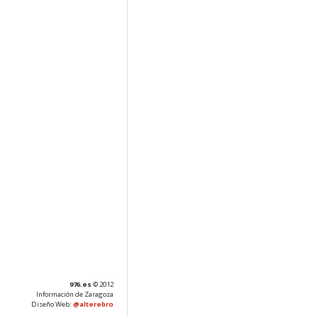
976.es
© 2012
Información de Zaragoza
Diseño Web:
@alterebro