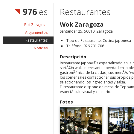
976
.es
Restaurantes
Wok Zaragoza
Bizi Zaragoza
Santander 25. 50010. Zaragoza
Alojamientos
Restaurantes
Tipo de Restaurante: Cocina japonesa
Teléfono: 976 791 706
Noticias
Descripción
Restaurante japonÃ©s especializado en la 
sartÃ©n wok. Interesante novedad en la ofe
gastronÃ³mica de la ciudad, sus menÃºs "w
los comensales confeccionar sus propios p
seleccionando los ingredientes y salsa.
El restaurante dispone de mesa de Teppany
espectÃ¡culo visual y culinario.
Fotos