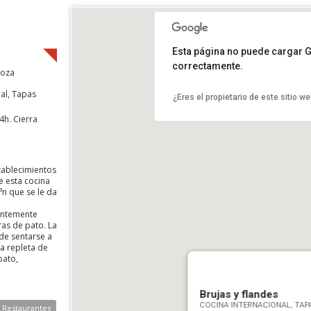
Esta página no puede cargar 
correctamente.
goza
al, Tapas
¿Eres el propietario de este sitio w
4h. Cierra
tablecimientos
e esta cocina
n que se le da
entemente
ras de pato. La
 de sentarse a
a repleta de
pato,
Brujas y flandes
COCINA INTERNACIONAL, TAP
e Restaurantes