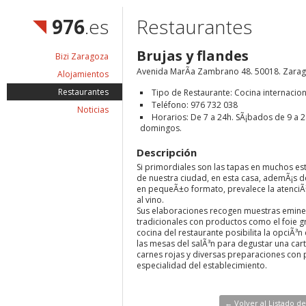
976
.es
Restaurantes
Brujas y flandes
Bizi Zaragoza
Avenida MarÃ­a Zambrano 48. 50018. Zara
Alojamientos
Restaurantes
Tipo de Restaurante: Cocina internacion
Teléfono: 976 732 038
Noticias
Horarios: De 7 a 24h. SÃ¡bados de 9 a 2
domingos.
Descripción
Si primordiales son las tapas en muchos es
de nuestra ciudad, en esta casa, ademÃ¡s d
en pequeÃ±o formato, prevalece la atenciÃ³
al vino.
Sus elaboraciones recogen muestras emin
tradicionales con productos como el foie g
cocina del restaurante posibilita la opciÃ³n
las mesas del salÃ³n para degustar una cart
carnes rojas y diversas preparaciones con 
especialidad del establecimiento.
← Volver al Listado d