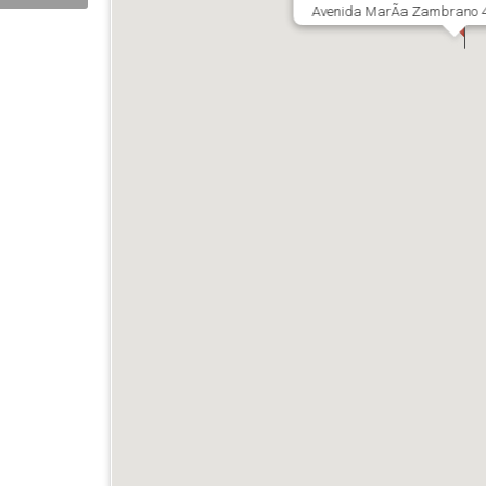
Avenida MarÃ­a Zambrano 4