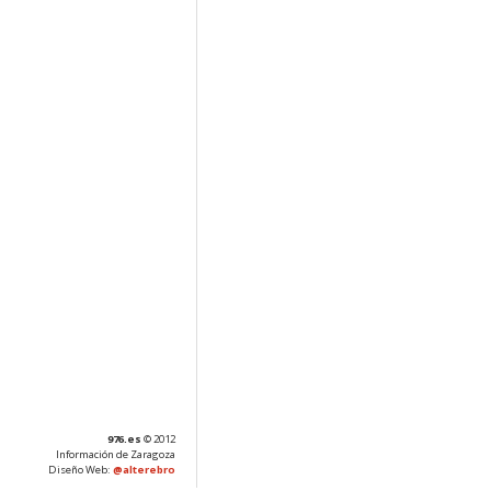
976.es
© 2012
Información de Zaragoza
Diseño Web:
@alterebro