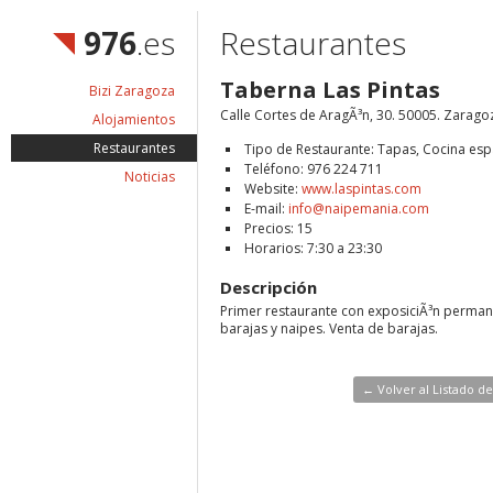
976
.es
Restaurantes
Taberna Las Pintas
Bizi Zaragoza
Calle Cortes de AragÃ³n, 30. 50005. Zarago
Alojamientos
Restaurantes
Tipo de Restaurante: Tapas, Cocina es
Teléfono: 976 224 711
Noticias
Website:
www.laspintas.com
E-mail:
info@naipemania.com
Precios: 15
Horarios: 7:30 a 23:30
Descripción
Primer restaurante con exposiciÃ³n perma
barajas y naipes. Venta de barajas.
← Volver al Listado d