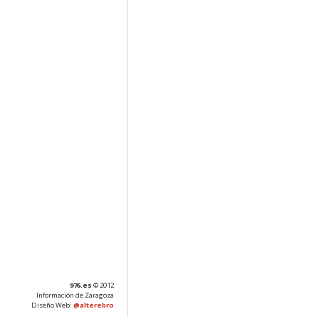
976.es
© 2012
Información de Zaragoza
Diseño Web:
@alterebro