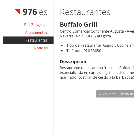
976
.es
Restaurantes
Buffalo Grill
Bizi Zaragoza
Centro Comercial Continente Augusta - Ave
Alojamientos
Navarra, s/n. 50011. Zaragoza
Restaurantes
Tipo de Restaurante: Asador, Cocina a
Noticias
Teléfono: 976 330501
Descripción
Restaurante de la cadena francesa Buffalo Gr
especializada en carnes al grill al estilo am
marinado, costillar de cerdo a la barbacoa(ri
← Volver al Listado d