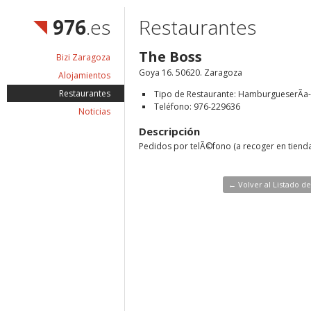
976
.es
Restaurantes
The Boss
Bizi Zaragoza
Goya 16. 50620. Zaragoza
Alojamientos
Restaurantes
Tipo de Restaurante: HamburgueserÃ­a-
Teléfono: 976-229636
Noticias
Descripción
Pedidos por telÃ©fono (a recoger en tienda
← Volver al Listado d