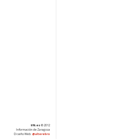
976.es
© 2012
Información de Zaragoza
Diseño Web:
@alterebro