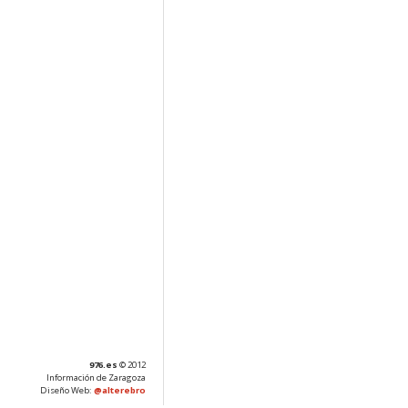
976.es
© 2012
Información de Zaragoza
Diseño Web:
@alterebro