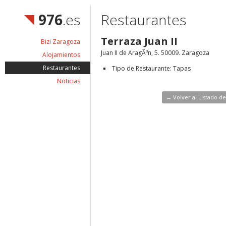
976
.es
Restaurantes
Terraza Juan II
Bizi Zaragoza
Juan II de AragÃ³n, 5. 50009. Zaragoza
Alojamientos
Restaurantes
Tipo de Restaurante: Tapas
Noticias
← Volver al Listado d