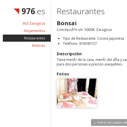
976
.es
Restaurantes
Bonsai
Bizi Zaragoza
ConcepciÃ³n s/n. 50008. Zaragoza
Alojamientos
Restaurantes
Tipo de Restaurante: Cocina japonesa
Teléfono: 976595727
Noticias
Descripción
Tiene menÃº de la casa, menÃº del dÃ­a y v
para dos personas a precios asequibles.
Fotos
← Volver al Listado d