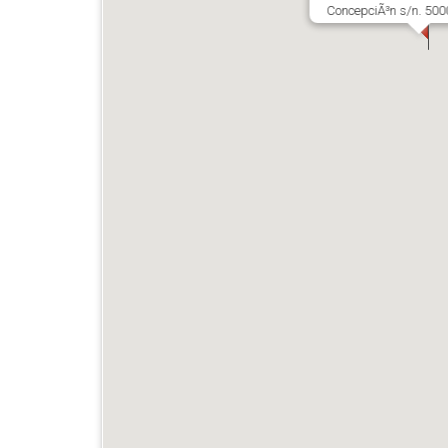
ConcepciÃ³n s/n. 50