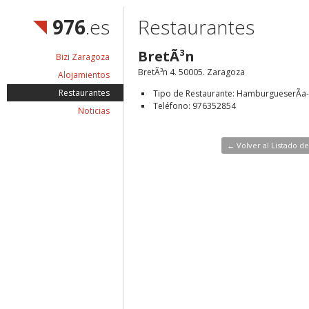
976
.es
Restaurantes
BretÃ³n
Bizi Zaragoza
BretÃ³n 4. 50005. Zaragoza
Alojamientos
Restaurantes
Tipo de Restaurante: HamburgueserÃ­a-
Teléfono: 976352854
Noticias
← Volver al Listado d