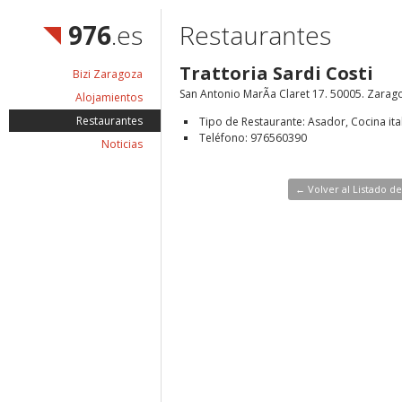
976
.es
Restaurantes
Trattoria Sardi Costi
Bizi Zaragoza
San Antonio MarÃ­a Claret 17. 50005. Zarag
Alojamientos
Restaurantes
Tipo de Restaurante: Asador, Cocina ita
Teléfono: 976560390
Noticias
← Volver al Listado d