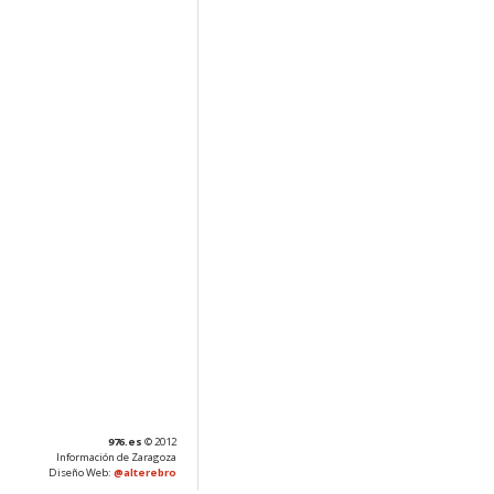
976.es
© 2012
Información de Zaragoza
Diseño Web:
@alterebro