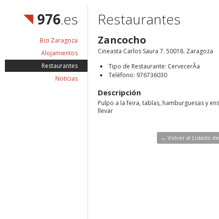
976
.es
Restaurantes
Zancocho
Bizi Zaragoza
Cineasta Carlos Saura 7. 50018. Zaragoza
Alojamientos
Restaurantes
Tipo de Restaurante: CervecerÃ­a
Teléfono: 976736030
Noticias
Descripción
Pulpo a la feira, tablas, hamburguesas y en
llevar
← Volver al Listado d