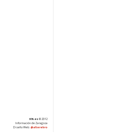
976.es
© 2012
Información de Zaragoza
Diseño Web:
@alterebro