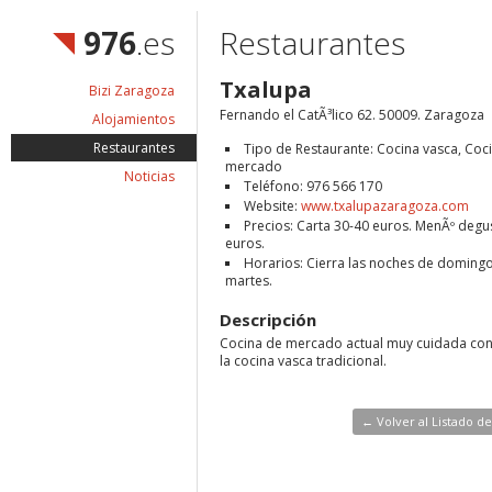
976
.es
Restaurantes
Txalupa
Bizi Zaragoza
Fernando el CatÃ³lico 62. 50009. Zaragoza
Alojamientos
Restaurantes
Tipo de Restaurante: Cocina vasca, Coc
mercado
Noticias
Teléfono: 976 566 170
Website:
www.txalupazaragoza.com
Precios: Carta 30-40 euros. MenÃº degu
euros.
Horarios: Cierra las noches de domingo
martes.
Descripción
Cocina de mercado actual muy cuidada con 
la cocina vasca tradicional.
← Volver al Listado d