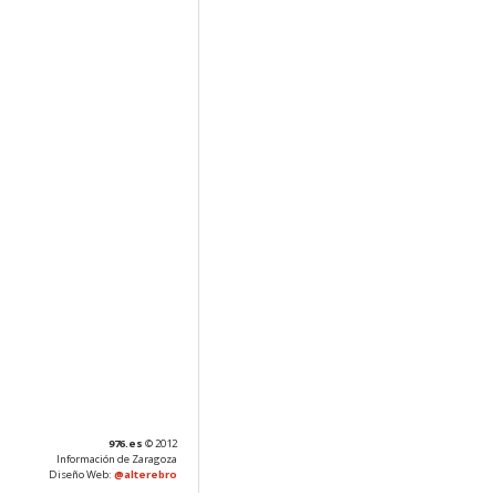
976.es
© 2012
Información de Zaragoza
Diseño Web:
@alterebro