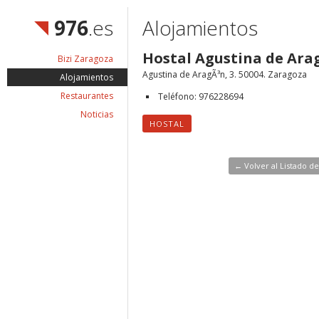
976
.es
Alojamientos
Hostal Agustina de Ara
Bizi Zaragoza
Agustina de AragÃ³n, 3. 50004. Zaragoza
Alojamientos
Restaurantes
Teléfono: 976228694
Noticias
HOSTAL
← Volver al Listado d