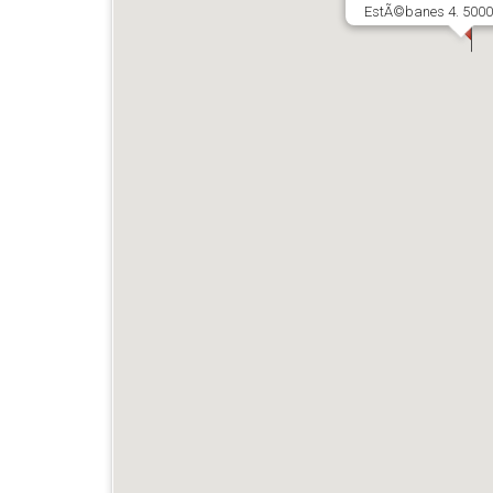
EstÃ©banes 4. 5000