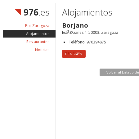
976
.es
Alojamientos
Borjano
Bizi Zaragoza
EstÃ©banes 4. 50003. Zaragoza
Alojamientos
Restaurantes
Teléfono: 976394875
Noticias
PENSIÃ³N
← Volver al Listado d